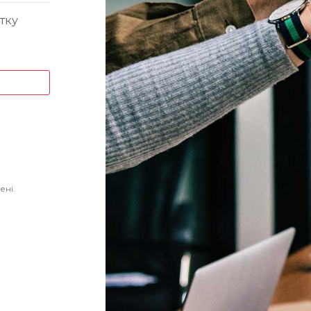
тку
ені.