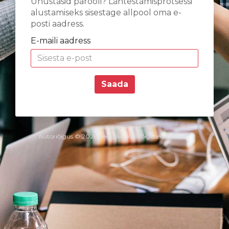
Unustasid parooli? Lähtestamisprotsessi
alustamiseks sisestage allpool oma e-
posti aadress.
E-maili aadress
Saada
Autoriõigus © 2026 RedLake. Kõik õigused kaitstud.