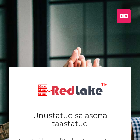
Esto
Unustatud salasõna
taastatud