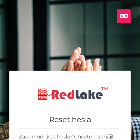
Češt
Reset hesla
Zapomněli jste heslo? Chcete-li zahájit