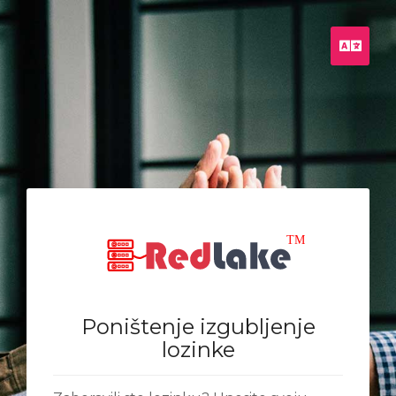
Hrva
Poništenje izgubljenje
lozinke