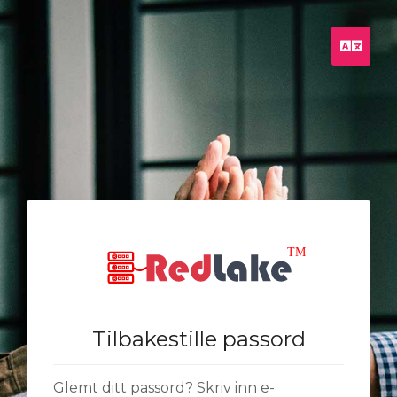
Norw
Tilbakestille passord
Glemt ditt passord? Skriv inn e-