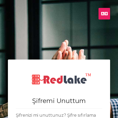
Türk
Şifremi Unuttum
Şifrenizi mi unuttunuz? Şifre sıfırlama