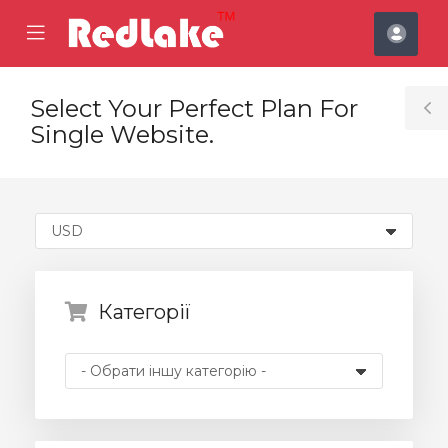
se
Mobile
Акка
ile
Menu
nu
Select Your Perfect Plan For
T
Single Website.
S
Категорії