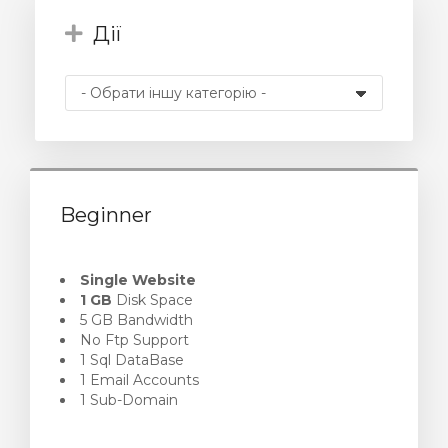
Дії
янути
Beginner
Single Website
1 GB
Disk Space
5 GB Bandwidth
No Ftp Support
1 Sql DataBase
1 Email Accounts
1 Sub-Domain