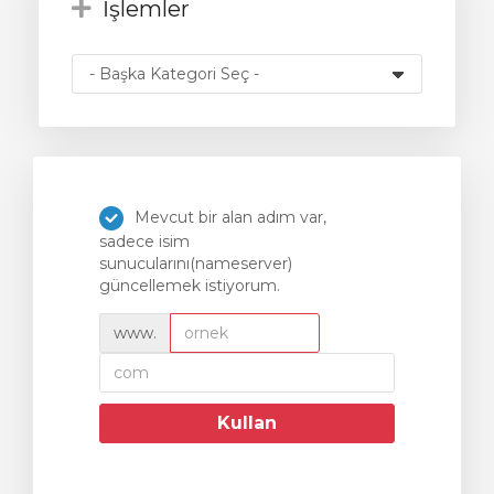
İşlemler
le
Mevcut bir alan adım var,
sadece isim
sunucularını(nameserver)
güncellemek istiyorum.
www.
Kullan