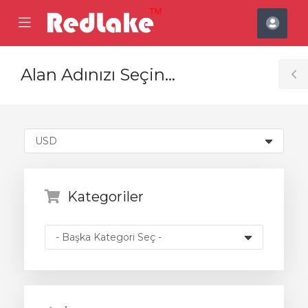
se
Mobile
Hes
ile
Menu
nu
Alan Adınızı Seçin...
T
S
Kategoriler