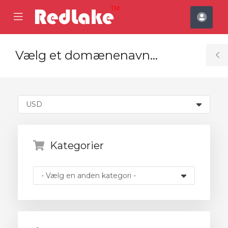
se
Mobile
Kont
ile
Menu
nu
Vælg et domænenavn…
T
S
Kategorier