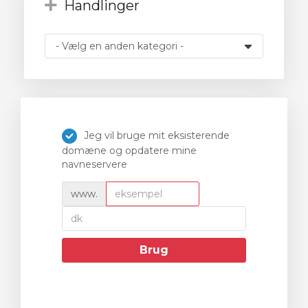
Handlinger
ngskurv
Jeg vil bruge mit eksisterende
domæne og opdatere mine
navneservere
www.
Brug