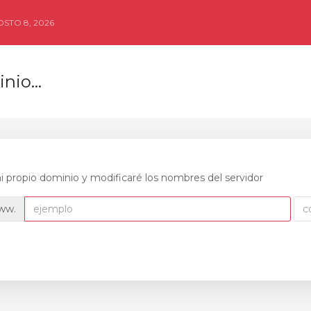
STO 8, 2026
nio...
i propio dominio y modificaré los nombres del servidor
ww.