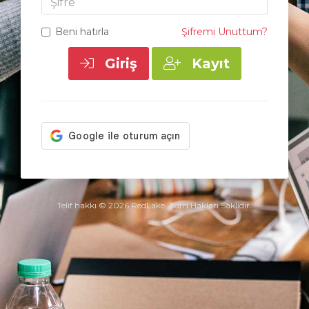
Beni hatırla
Şifremi Unuttum?
Giriş
Kayıt
Telif hakkı © 2026 RedLake. Tüm Hakları Saklıdır.