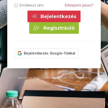
Emlékezz rám
Elfelejtett jelszó?
Bejelentkezés
Regisztráció
Szerzői jog © 2026 RedLake. Minden Jog Fenntartva.