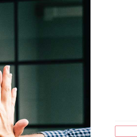
כתובת
דואר