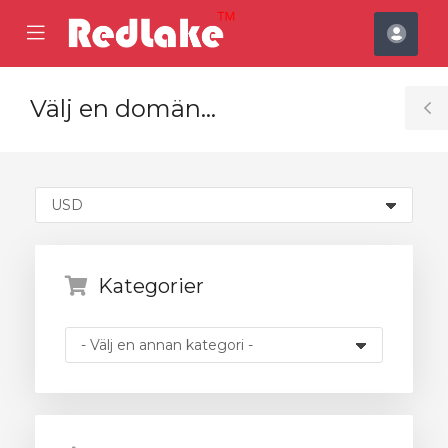
se
Mobile
Kont
ile
Menu
nu
Välj en domän...
T
S
Kategorier