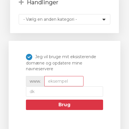
Handlinger
ngskurv
Jeg vil bruge mit eksisterende
domæne og opdatere mine
navneservere
www.
Brug