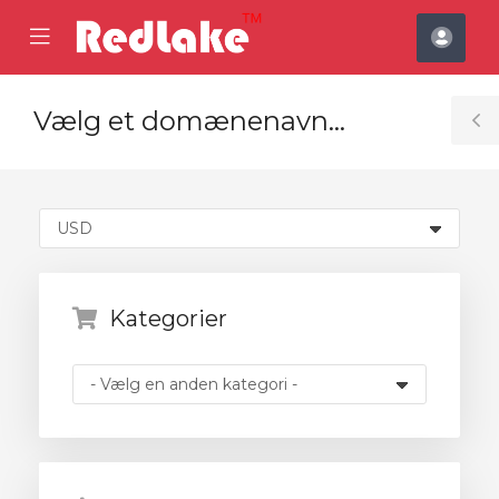
se
Mobile
Kont
ile
Menu
nu
Vælg et domænenavn…
T
S
Kategorier