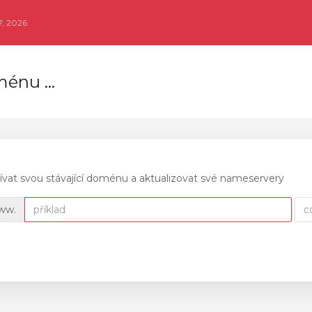
, 2026
énu ...
vat svou stávající doménu a aktualizovat své nameservery
ww.