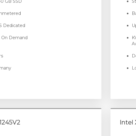
240 GB SSD
S
Unmetered
B
PS Dedicated
U
- On Demand
K
Av
rs
De
rmany
L
-1245V2
Intel