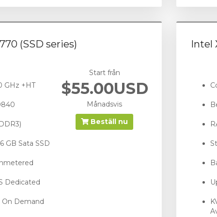
4770 (SSD series)
Intel
Start från
$55.00USD
40 GHz +HT
C
Månadsvis
9840
B
Beställ nu
(DDR3)
R
56 GB Sata SSD
S
Unmetered
B
PS Dedicated
U
- On Demand
K
Av