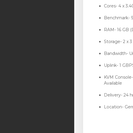
Cores- 4 x 3.
Benchmark- 
RAM- 16 GB 
Storage- 2 x 
Bandwidth- 
Uplink- 1 GB
KVM Console
Available
Delivery- 24 h
Location- Ge