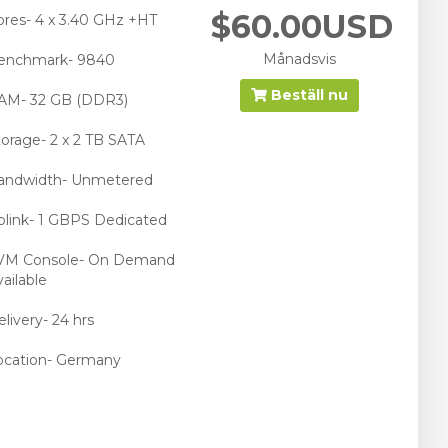
$60.00USD
ores- 4 x 3.40 GHz +HT
Månadsvis
enchmark- 9840
Beställ nu
AM- 32 GB (DDR3)
torage- 2 x 2 TB SATA
andwidth- Unmetered
plink- 1 GBPS Dedicated
VM Console- On Demand
ailable
livery- 24 hrs
ocation- Germany