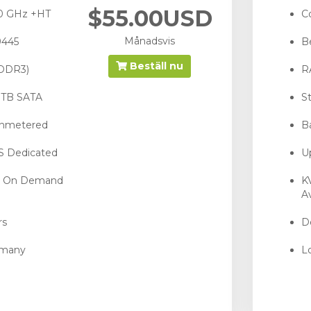
$55.00USD
40 GHz +HT
C
Månadsvis
9445
B
Beställ nu
(DDR3)
R
3 TB SATA
S
Unmetered
B
PS Dedicated
U
- On Demand
K
Av
rs
De
rmany
L