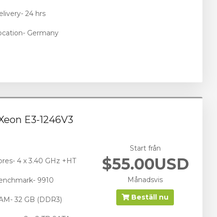
livery- 24 hrs
ocation- Germany
 Xeon E3-1246V3
Start från
$55.00USD
ores- 4 x 3.40 GHz +HT
Månadsvis
enchmark- 9910
Beställ nu
AM- 32 GB (DDR3)