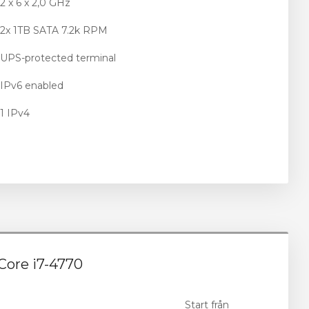
2 x 6 x 2,0 GHz
2x 1TB SATA 7.2k RPM
UPS-protected terminal
IPv6 enabled
1 IPv4
 Core i7-4770
Start från