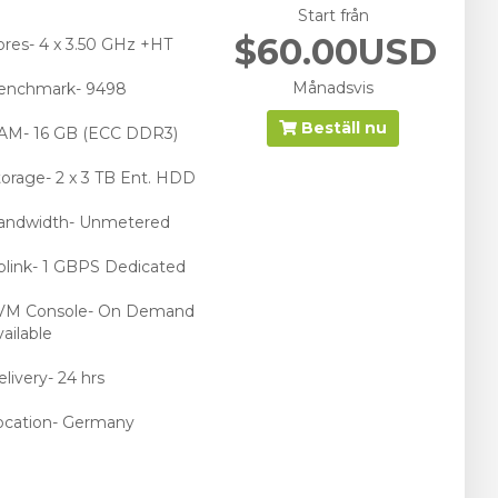
Start från
$60.00USD
ores- 4 x 3.50 GHz +HT
Månadsvis
enchmark- 9498
Beställ nu
AM- 16 GB (ECC DDR3)
torage- 2 x 3 TB Ent. HDD
andwidth- Unmetered
plink- 1 GBPS Dedicated
VM Console- On Demand
ailable
livery- 24 hrs
ocation- Germany