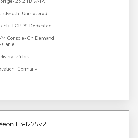
torage- 2 x 2 TB SATA
andwidth- Unmetered
plink- 1 GBPS Dedicated
VM Console- On Demand
ailable
livery- 24 hrs
ocation- Germany
 Xeon E3-1275V2