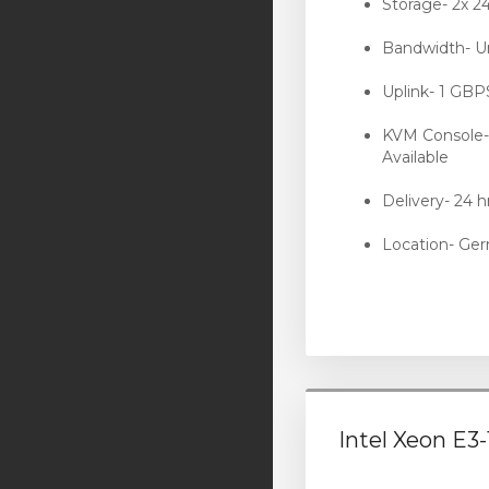
Storage- 2x 
Bandwidth- 
Uplink- 1 GB
KVM Console
Available
Delivery- 24 h
Location- Ge
Intel Xeon E3