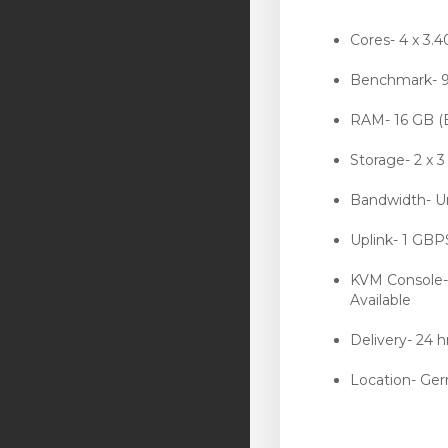
Cores- 4 x 3.
Benchmark- 
RAM- 16 GB 
Storage- 2 x 
Bandwidth- 
Uplink- 1 GB
KVM Console
Available
Delivery- 24 h
Location- Ge