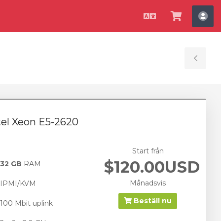
Svenska
Se
Ko
kundvag
Tog
Sid
tel Xeon E5-2620
Start från
$120.00USD
32 GB
RAM
Månadsvis
IPMI/KVM
Beställ nu
100 Mbit uplink