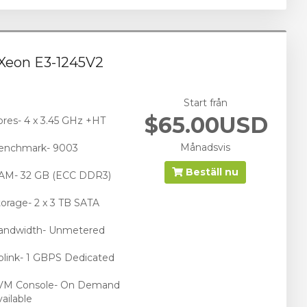
 Xeon E3-1245V2
Start från
$65.00USD
ores- 4 x 3.45 GHz +HT
Månadsvis
enchmark- 9003
Beställ nu
AM- 32 GB (ECC DDR3)
torage- 2 x 3 TB SATA
andwidth- Unmetered
plink- 1 GBPS Dedicated
VM Console- On Demand
ailable