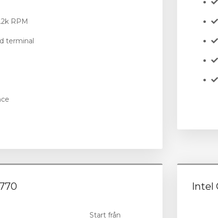
7.2k RPM
d terminal
nce
3770
Intel
Start från