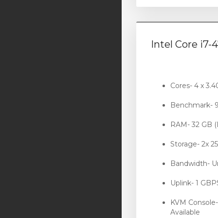
Intel Core i7-
Cores- 4 x 3.
Benchmark- 
RAM- 32 GB 
Storage- 2x 2
Bandwidth- 
Uplink- 1 GB
KVM Console
Available