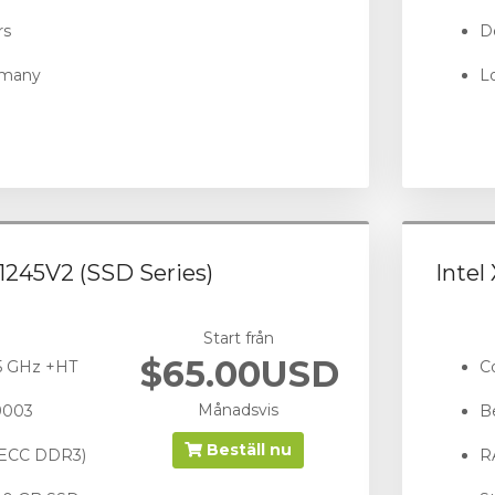
rs
De
rmany
L
-1245V2 (SSD Series)
Intel
Start från
$65.00USD
45 GHz +HT
C
Månadsvis
9003
B
Beställ nu
(ECC DDR3)
R