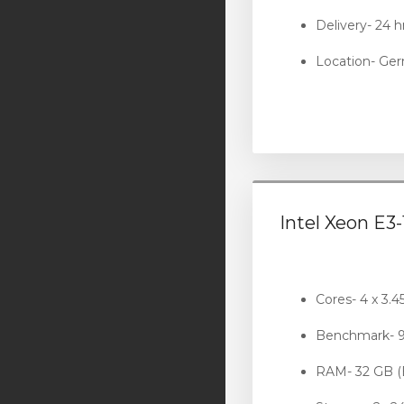
Delivery- 24 h
Location- Ge
Intel Xeon E3
Cores- 4 x 3.
Benchmark- 
RAM- 32 GB 