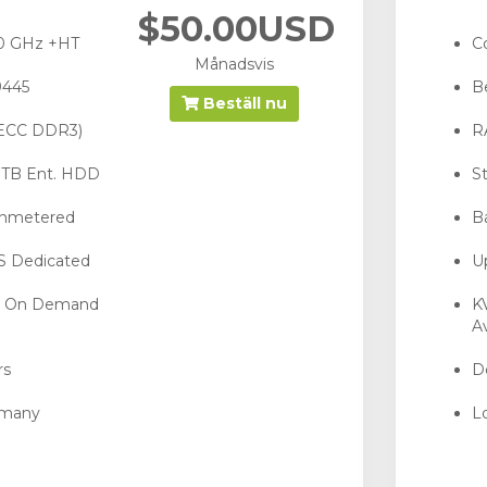
$50.00USD
40 GHz +HT
C
Månadsvis
9445
B
Beställ nu
(ECC DDR3)
R
3 TB Ent. HDD
S
Unmetered
B
PS Dedicated
U
- On Demand
K
Av
rs
De
rmany
L