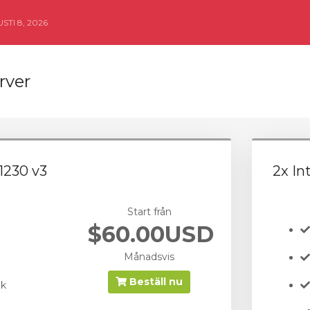
TI 8, 2026
rver
1230 v3
2x In
Start från
$60.00USD
Månadsvis
Beställ nu
nk