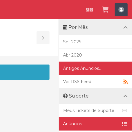
Português
Visualiza
Con
carrinho
Por Mês
Toggle
Set 2025
Sidebar
Abr 2020
Antigos Anuncios...
Ver RSS Feed
Suporte
Meus Tickets de Suporte
Anúncios