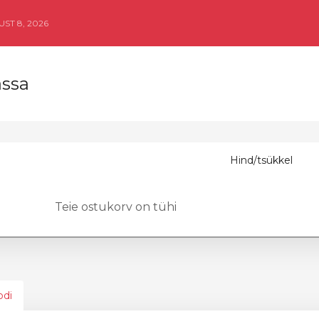
ST 8, 2026
assa
Hind/tsükkel
Teie ostukorv on tühi
odi