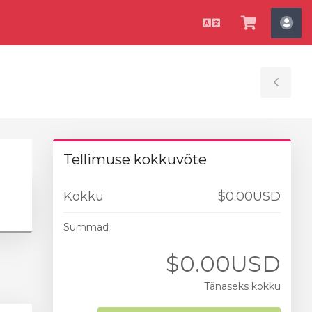
Estonian
Vaata
Ko
ostukorv
Tog
Sid
Tellimuse kokkuvõte
Kokku
$0.00USD
Summad
$0.00USD
Tänaseks kokku